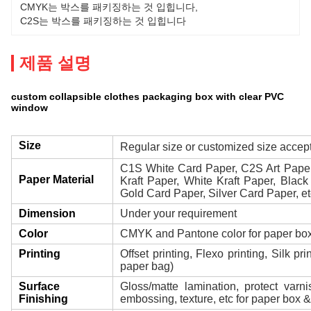
CMYK는 박스를 패키징하는 것 입힙니다
, 
C2S는 박스를 패키징하는 것 입힙니다
제품 설명
custom collapsible clothes packaging box with clear PVC
window
Size
Regular size or customized size accep
C1S White Card Paper, C2S Art Paper
Paper Material
Kraft Paper, White Kraft Paper, Black
Gold Card Paper, Silver Card Paper, et
Dimension
Under your requirement
Color
CMYK and Pantone color for paper bo
Printing
Offset printing, Flexo printing, Silk p
paper bag)
Surface
Gloss/matte lamination, protect varni
Finishing
embossing, texture, etc for paper box 