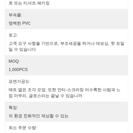
옷 또는 티셔츠 패키징
부속물:
명백한 PVC
로고:
고객 요구 사항을 기반으로, 부조세공을 하거나 데보싱, 핫 포일
일 수 있습니다
MOQ:
1,000PCS
표면가공도:
매트 엷은 조각 모양, 또한 안티-스크라칭 어수룩한 사람과 느
낌 마무리, 글로스리는 끝날 수 있습니까
특징:
의 환경 친화적인 재상할 수 있는
최소 주문 수량: