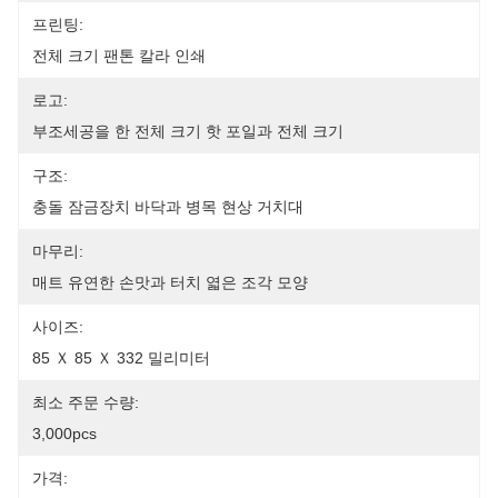
프린팅:
전체 크기 팬톤 칼라 인쇄
로고:
부조세공을 한 전체 크기 핫 포일과 전체 크기
구조:
충돌 잠금장치 바닥과 병목 현상 거치대
마무리:
매트 유연한 손맛과 터치 엷은 조각 모양
사이즈:
85 Ｘ 85 Ｘ 332 밀리미터
최소 주문 수량:
3,000pcs
가격: