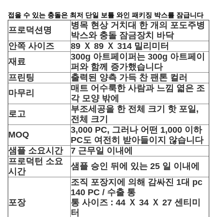
접을 수 있는 충돌은 최저 단일 보틀 와인 패키징 박스를 잠급니다
병목 현상 거치대 한 개의 포도주병
프로덕션명
박스와 충돌 잠금장치 바닥
안쪽 사이즈
89 Ｘ 89 Ｘ 314 밀리미터
300g 아트페이퍼는 300g 아트페이
재료
퍼와 함께 증가했습니다
프린팅
출력된 양측 가득 찬 팬톤 컬러
매트 어수룩한 사람과 느낌 엷은 조
마무리
각 모양 밖에
부조세공을 한 전체 크기 핫 포일,
로고
전체 크기
3,000 PC, 그러나 어떤 1,000 이하
MOQ
PC도 여전히 받아들이지 않습니다
샘플 소요시간
7 근무일 이내에
프로덕턴 소요
샘플 승인 뒤에 있는 25 일 이내에
시간
조직 포장지에 의해 감싸진 1대 pc
140 PC / 수출 통
포장
통 사이즈 : 44 Ｘ 34 Ｘ 27 센티미
터