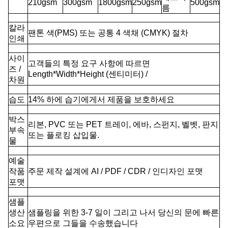
210gsm
300gsm
1800gsm
250gsm
500gsm
름
칼라
팬톤 색(PMS) 또는 공통 4 색채 (CMYK) 절차
인쇄
사이
고객들의 특정 요구 사항에 따르면
즈 /
Length*Width*Height (센티미터) /
차원
습도
14% 하에 습기에게서 제품을 보호하세요
박스
리본, PVC 또는 PET 트레이, 에바, 스펀지, 벨벳, 판지
부속
또는 플로킹 삽입물.
물
예술
작품
주문 제작 설계에 AI / PDF / CDR / 인디자인 포맷
포맷
샘플
생산
샘플링을 위한 3-7 일이 그리고 나서 당신의 문에 빠른
소요
우편으로 그들을 수송했습니다