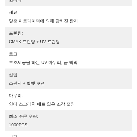
합니다
재료:
맞춘 아트페이퍼에 의해 감싸진 판지
프린팅:
CMYK 프린팅 + UV 프린팅
로고:
부조세공을 하는 UV 마무리, 금 박막
삽입:
스펀지 + 벨벳 쿠션
마무리:
안티 스크래치 매트 엷은 조각 모양
최소 주문 수량:
1000PCS