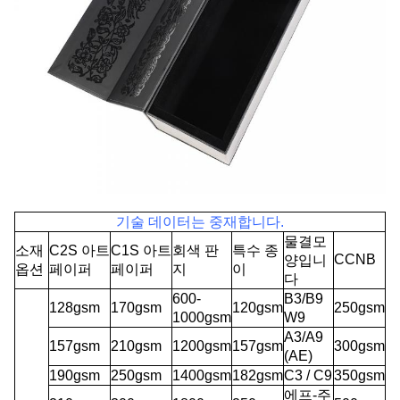
기술 데이터는 중재합니다.
물결모
소재
C2S 아트
C1S 아트
회색 판
특수 종
CCNB
양입니
옵션
페이퍼
페이퍼
지
이
다
600-
B3/B9
128gsm
170gsm
120gsm
250gsm
1000gsm
W9
A3/A9
157gsm
210gsm
1200gsm
157gsm
300gsm
(AE)
190gsm
250gsm
1400gsm
182gsm
C3 / C9
350gsm
에프-주