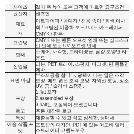
사이즈
길이 폭 높이 또는 고객에 따르면 요구조건
원산지
센즈헨
아트페이퍼 / 공예지 /
전용 종이
/ 회색 이사
재료
회 / 코팅된 이중화 보드 / 매트 아트페이퍼
색
CMYK / 판톤
CMYK 또는 팬톤 오프셋 인쇄 또는 실크스크
프린팅
린 인쇄 또는 UV 오프셋 인쇄
스퀘어, 사각형, 트라이앵글, 달걀 모양인 라
형태
운드
리본, PET 트레이, 스펀지, 마그넷, 면 핸들인
삽입물
에바,
부조세공을 합니다, 광택이 나는 엷은 조각
표면 마감
모양, 매트 엷은 조각 모양, 자외선 코팅, 장소
UV, 금 / 슬리버 스탬핑,
1.flat 포장
포장
2.assembled 포장
3.half는 포장되어 모였습니다
로고
주문 제작된 로고
특징
재활용할 수 있고 작고 섬세한, 등대세
예술 작품 포
포토샵의 디자인, PDF에 있는 어도비 일러
스트레이터 코렐드로우
맷