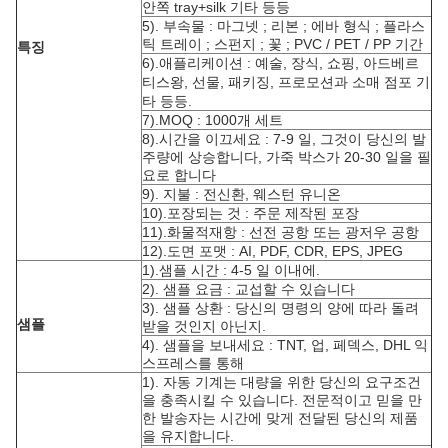
안쪽 tray+silk 기타 등등
5). 부속물 : 마그넷 ; 리본 ; 에바 형식 ; 플라스
틱 트레이 ; 스펀지 ; 꽃 ; PVC / PET / PP 기간
특징
6).애플리케이션 : 예술, 장식,
쇼핑, 아드베르
티스왕, 선물, 패키징, 프로모션과 소매 점포
기
타 등등.
7).MOQ : 1000개 세트
8).시간을 이끄세요 : 7-9 일, 그것이 당신의 발
주량에 상승합니다, 가죽 박스가 20-30 일을 필
요로 합니다
9). 지불 : 전신환, 웨스턴 유니온
10).포장되는 것 : 주문 제작된 포장
11).화물적재항 : 선전 공항 또는 광저우 공항
12).도면 포맷 : AI, PDF, CDR, EPS, JPEG
1).샘플 시간 : 4-5 일 이내에.
2). 샘플 요금 : 교섭할 수 있습니다
3). 샘플 상환 : 당신의 명령의 양에 따라 돌려
샘플
받을 것인지 아닌지.
4). 샘플을 보내세요 : TNT, 업, 페덱스, DHL 익
스프레스를 통해
1). 자동 기계는 대량을 위한 당신의 요구조건
을 충족시킬 수 있습니다. 전문적이고 믿을 만
한 발송자는 시간에 맞게 전달된 당신의 제품
을 유지합니다.