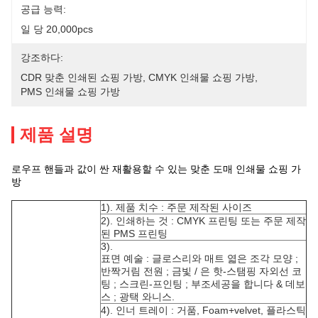
공급 능력:
일 당 20,000pcs
강조하다:
CDR 맞춘 인쇄된 쇼핑 가방
, 
CMYK 인쇄물 쇼핑 가방
, 
PMS 인쇄물 쇼핑 가방
제품 설명
로우프 핸들과 값이 싼 재활용할 수 있는 맞춘 도매 인쇄물 쇼핑 가
방
1). 제품 치수 : 주문 제작된 사이즈
2). 인쇄하는 것 : CMYK 프린팅 또는 주문 제작
된 PMS 프린팅
3).
표면 예술 : 글로스리와 매트 엷은 조각 모양 ;
반짝거림 전원 ; 금빛 / 은 핫-스탬핑 자외선 코
팅 ; 스크린-프인팅 ; 부조세공을 합니다 & 데보
스 ; 광택 와니스.
4). 인너 트레이 : 거품, Foam+velvet, 플라스틱