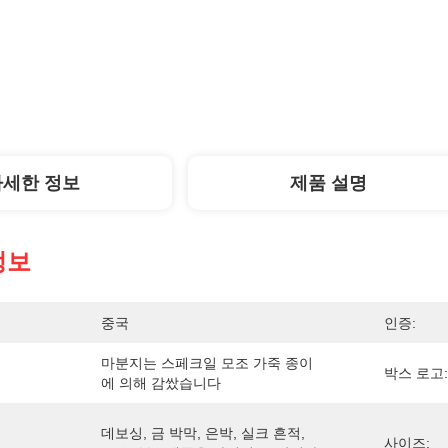
자세한 정보
제품 설명
정보
중국
인증:
마분지는 스페크일 모조 가죽 종이
박스 로고:
에 의해 감쌌습니다
데보싱, 금 박막, 은박, 실크 흔적, 
사이즈: