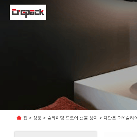
집
>
상품
>
슬라이딩 드로어 선물 상자
>
차단은 DIY 슬라