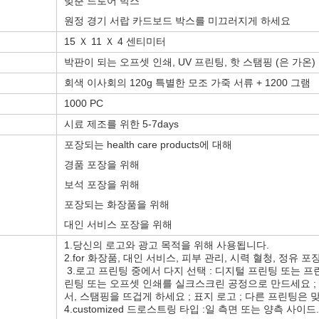
맞춘 드로어 박스
원정 경기 서랍 카드보드 박스를 미끄러지게 하세요
15 Ｘ 11 Ｘ 4 센티미터
박판이 되는 오프셋 인쇄, UV 프린팅, 핫 스탬핑 (은 가온)
회색 이사회의 120g 특별한 모조 가죽 서류 + 1200 그램
1000 PC
시료 제조를 위한 5-7days
포장되는 health care products에 대해
경품 포장을 위해
보석 포장을 위해
포장되는 화장품을 위해
대인 서비스 포장을 위해
1.당신의 로고와 광고 목적을 위해 사용됩니다.
2.for 화장품, 대인 서비스, 피부 관리, 시력 혈청, 정유 포
3.로고 프린팅 중에서 다지 선택 : 디지털 프린팅 또는 프
린팅 또는 오프셋 인쇄를 실크스크린 공정으로 만드세요 
서, 스탬핑을 뜨겁게 하세요 ; 표지 로고 ; 다른 프린팅은 
4.customized 드로스트링 타입 :일 측면 또는 양측 사이드.