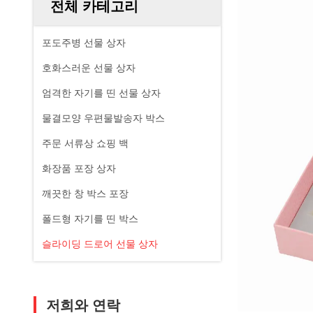
전체 카테고리
포도주병 선물 상자
호화스러운 선물 상자
엄격한 자기를 띤 선물 상자
물결모양 우편물발송자 박스
주문 서류상 쇼핑 백
화장품 포장 상자
깨끗한 창 박스 포장
폴드형 자기를 띤 박스
슬라이딩 드로어 선물 상자
저희와 연락