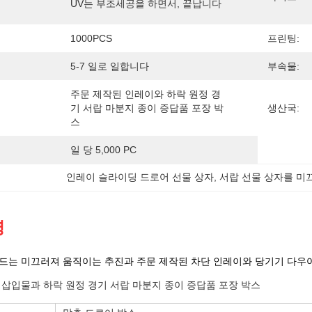
UV는 부조세공을 하면서, 끝납니다
1000PCS
프린팅:
5-7 일로 일합니다
부속물:
주문 제작된 인레이와 하락 원정 경
기 서랍 마분지 종이 증답품 포장 박
생산국:
스
일 당 5,000 PC
인레이 슬라이딩 드로어 선물 상자
, 
서랍 선물 상자를 미
명
드는 미끄러져 움직이는 추진과 주문 제작된 차단 인레이와 당기기 다우어
 삽입물과 하락 원정 경기 서랍 마분지 종이 증답품 포장 박스