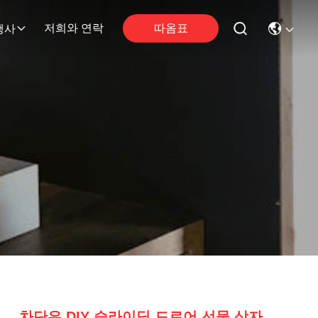
따옴표
저희와 연락
행사
차단은 DIY 슬라이딩 드로어 선물 상자