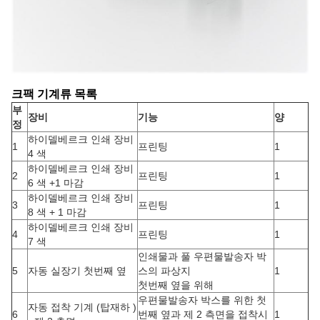
크팩 기계류 목록
부
장비
기능
양
정
하이델베르크 인쇄 장비
1
프린팅
1
4 색
하이델베르크 인쇄 장비
2
프린팅
1
6 색 +1 마감
하이델베르크 인쇄 장비
3
프린팅
1
8 색 + 1 마감
하이델베르크 인쇄 장비
4
프린팅
1
7 색
인쇄물과 풀 우편물발송자 박
5
자동 실장기 첫번째 옆
스의 파상지
1
첫번째 옆을 위해
우편물발송자 박스를 위한 첫
자동 접착 기계 (탑재하 )
6
번째 옆과 제 2 측면을 접착시
1