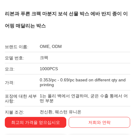
리본과 푸른 크팩 마분지 보석 선물 박스 에바 반지 종이 이
어핑 매달리는 박스
OME, ODM
브랜드 이름:
크팩
모델 번호:
1000PCS
모크:
0.353/pc - 0.69/pc based on different qty and
가격:
printing
1는 폴리 백에서 연결하며, 굳은 수출 통에서 어
포장에 대한 세부
떤 부분
사항:
전신환, 웨스턴 유니온
지불 조건:
최고의 가격을 얻으십시오
저희와 연락