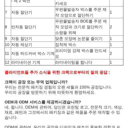
- 제 2 측면
키세요
우편물발송자 박스를 주문 제
7
자동 절단기
1
작 모양으로 절단하기
우편물발송자 BOE를 주문 제
8
반자동 절단기
작 모양과 크기로 절단하기
2
소량을 위해
9
자동 절단기
맞춘 모양에 논문을 줄이기
1
10
자동 제상기
접착제 박스
1
프리미엄 강체 박스를 만드세
11
자동 하드커버 박스 기계
2
요
12
라미네이션 기계
라미네이팅을 합니다
1
클라이언트들 추가 소식을 위한 크팩으로부터의 질의 응답 :
크팩이 공장 또는 무역 업체입니까?
우리는 전문적 패키징 경험의 오랜 세월과 100% 공장입니다.
우리의 공장을 방문하기 위해 따뜻하게 환영하세요.
OEM과 ODM 서비스를 제공하시겠습니까?
네, 됩니다. OEM에 관하여, 당신은 프린팅 로고, 전문적 크기, 색상, 
재료, 패턴과 그것에서의 패키징과 같은 제품을 주문 제작할 수 있
습니다.
ODM에 관하여, 우리의 공장은 디자인과 제조의 풍부한 경험과 프