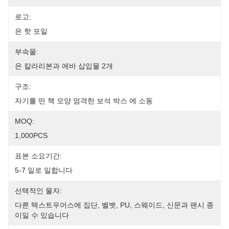
로고:
은 핫 포일
부속물:
은 칼라리본과 에바 삽입물 2개
구조:
자기를 띤 책 모양 엄격한 보석 박스 에 소동
MOQ:
1,000PCS
표본 소요기간:
5-7 일로 일합니다
선택적인 물자:
다른 텍스트우어스에 집단, 벨벳, PU, 스웨이드, 신문과 팬시 종
이일 수 있습니다