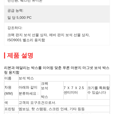
전신환, 웨스턴 유니온
공급 능력:
일 당 5,000 PC
강조하다:
크팩 판지 보석 선물 상자
, 
에바 판지 보석 선물 상자
, 
ISO9001 벨소리 용지함
제품 설명
리본과 매달리는 박스를 이어핑 맞춘 푸른 마분지 마그넷 보석 박스
링 용지함
이름
보석 박스
크팩
차원
아래와 같이
7 Ｘ 7 Ｘ 2.5
크기를 특화할
보석
센티미터
수 있습니다
(MM)
분류하세요 :
박스
색
고객의 요구조건으로서.
프린팅
엠보싱, 핫 스탬핑, 스크린 인쇄, 기타 등등