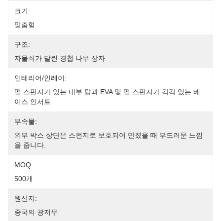
크기:
맞춤형
구조:
자물쇠가 달린 경첩 나무 상자
인테리어/인레이:
펄 스펀지가 있는 내부 탑과 EVA 및 펄 스펀지가 각각 있는 베
이스 인서트
부속물:
외부 박스 상단은 스펀지로 보호되어 만졌을 때 부드러운 느낌
을 줍니다.
MOQ:
500개
원산지:
중국의 광저우