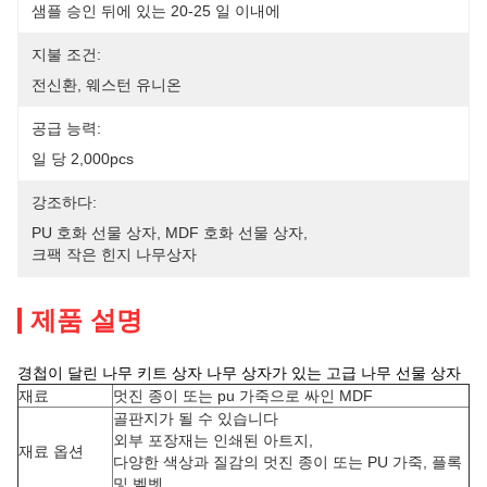
샘플 승인 뒤에 있는 20-25 일 이내에
지불 조건:
전신환, 웨스턴 유니온
공급 능력:
일 당 2,000pcs
강조하다:
PU 호화 선물 상자
, 
MDF 호화 선물 상자
, 
크팩 작은 힌지 나무상자
제품 설명
경첩이 달린 나무 키트 상자 나무 상자가 있는 고급 나무 선물 상자
재료
멋진 종이 또는 pu 가죽으로 싸인 MDF
골판지가 될 수 있습니다
외부 포장재는 인쇄된 아트지,
재료 옵션
다양한 색상과 질감의 멋진 종이 또는 PU 가죽, 플록
및 벨벳