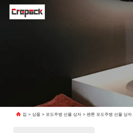
집
>
상품
>
포도주병 선물 상자
>
팬톤 포도주병 선물 상자 