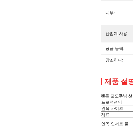
내부:
산업계 사용:
공급 능력:
강조하다:
제품 설
팬톤 포도주병 선
프로덕션명
안쪽 사이즈
재료
안쪽 인서트 물