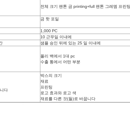
전체 크기 팬톤 금 printing+full 팬톤 그레엠 프린
금 핫 포일
1,000 PC
10 근무일 이내에
간
샘플 승인 뒤에 있는 25 일 이내에
폴리 백에서 1대 pc
수출 통에서 어떤 부분
박스의 크기
재료
프린팅
습니다
로고 효과와 로고 색
재료를 다른 것(들)로 바꿉니다