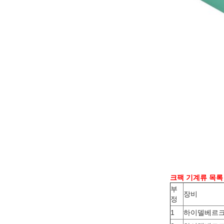
크팩 기계류 목록 
부
장비
정
1
하이델베르크 