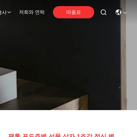
따옴표
저희와 연락
행사
팬톤 포도주병 선물 상자 1조각 정신 병