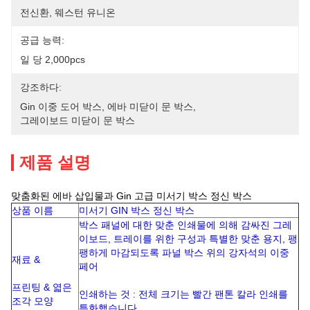
전신환, 웨스턴 유니온
공급 능력:
일 당 2,000pcs
강조하다:
Gin 이중 도어 박스
, 
에바 미닫이 문 박스
, 
그레이보드 미닫이 문 박스
제품 설명
맞춤화된 에바 삽입물과 Gin 고급 미서기 박스 정신 박스
상품 이름
미서기 GIN 박스 정신 박스
박스 패널에 대한 맞춘 인쇄물에 의해 감싸진 그레
이보드, 트레이를 위한 구성과 특별한 맞춘 용지, 팽
팽하게 마감되도록 파널 박스 위의 강자석의 이중
재료 &
페어
프린팅 & 엷은
인쇄하는 것 : 전체 크기는 빨간 팬톤 칼라 인쇄를
조각 모양
특화했습니다