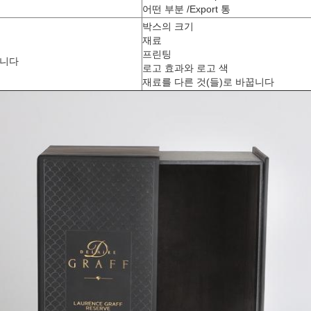
어떤 부분 /Export 통
박스의 크기
재료
프린팅
습니다
로고 효과와 로고 색
재료를 다른 것(들)로 바꿉니다