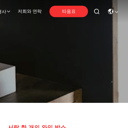
따옴표
저희와 연락
행사
서랍 한 개의 와인 박스