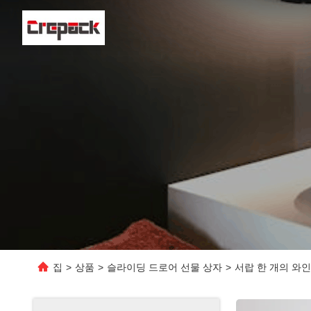
집
>
상품
>
슬라이딩 드로어 선물 상자
>
서랍 한 개의 와인