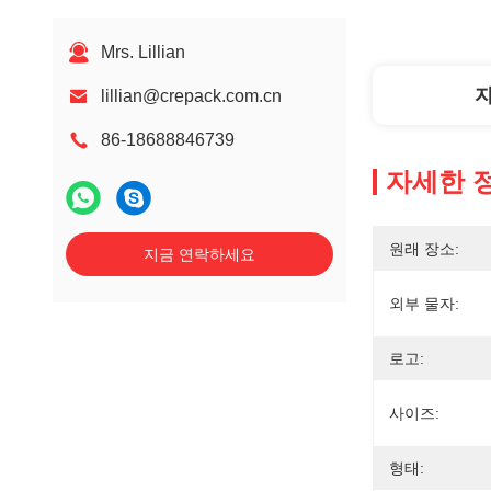
Mrs. Lillian
lillian@crepack.com.cn
86-18688846739
자세한 
원래 장소:
지금 연락하세요
외부 물자:
로고:
사이즈:
형태: