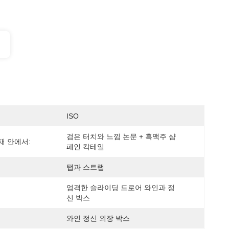
ISO
검은 터치와 느낌 논문 + 흑맥주 샴
재 안에서:
페인 칵테일
탭과 스트랩
엄격한 슬라이딩 드로어 와인과 정
신 박스
와인 정신 외장 박스