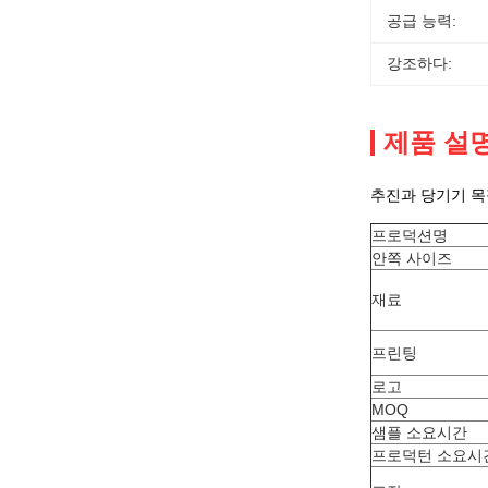
공급 능력:
강조하다:
제품 설
추진과 당기기 목
프로덕션명
안쪽 사이즈
재료
프린팅
로고
MOQ
샘플 소요시간
프로덕턴 소요시