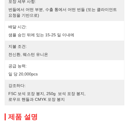
포장 세부 사항:
번들에서 어떤 부분, 수출 통에서 어떤 번들 (또는 클라이언트 
요청을 기반으로)
배달 시간:
샘플 승인 뒤에 있는 15-25 일 이내에
지불 조건:
전신환, 웨스턴 유니온
공급 능력:
일 당 20,000pcs
강조하다:
FSC 보석 포장 봉지
, 
250g  보석 포장 봉지
, 
로우프 핸들과 CMYK 포장 봉지
제품 설명