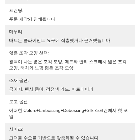
프린팅:
주문 제작되 인쇄됩니다
마무리:
매트는 클라이언트 요구에 적층했거나 근거했습니다
엷은 조각 모양 선택:
광택이 나는 엷은 조각 모양, 매트와 안티 스크래치 엷은 조각 
모양, 터치와 느낌 엷은 조각 모양
소재 옵션:
공예지, 팬시 종이, 검정색 카드, 아트페이퍼
로고 옵션:
어떠한 Colors+embossing+debossing+silk 스크린에서 핫 포
일
사이즈:
고객들 수요를 기반으로 맞춤화될 수 있습니다