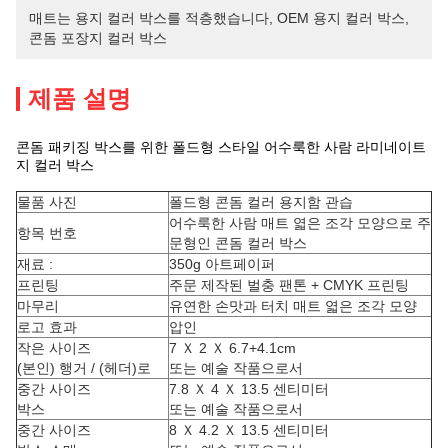
매트는 용지 컬러 박스를 적층했습니다
, 
OEM 용지 컬러 박스
, 
콘돔 포장지 컬러 박스
제품 설명
콘돔 패키징 박스를 위한 폴드형 스타일 어수룩한 사람 라미네이트
지 컬러 박스
물품 사진
폴드형 콘돔 컬러 용지함 관습
어수룩한 사람 매트 엷은 조각 모양으로 주
항목 번호
문형인 콘돔 컬러 박스
재료 :
350g 아트페이퍼
프린팅
주문 제작된 벌충 팬톤 + CMYK 프린팅
마무리
유연한 손맛과 터치 매트 엷은 조각 모양
로고 효과
압인
작은 사이즈
7 Ｘ 2 Ｘ 6.7+4.1cm
(본인) 행거 / (헤더)로
또는 예술 작품으로서
중간 사이즈
7.8 Ｘ 4 Ｘ 13.5 센티미터
박스
또는 예술 작품으로서
중간 사이즈
8 Ｘ 4.2 Ｘ 13.5 센티미터