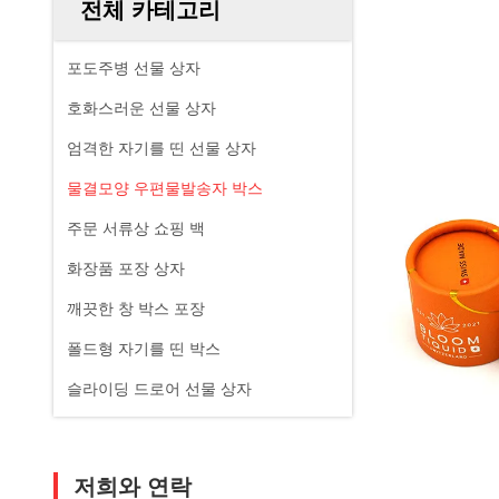
전체 카테고리
포도주병 선물 상자
호화스러운 선물 상자
엄격한 자기를 띤 선물 상자
물결모양 우편물발송자 박스
주문 서류상 쇼핑 백
화장품 포장 상자
깨끗한 창 박스 포장
폴드형 자기를 띤 박스
슬라이딩 드로어 선물 상자
저희와 연락