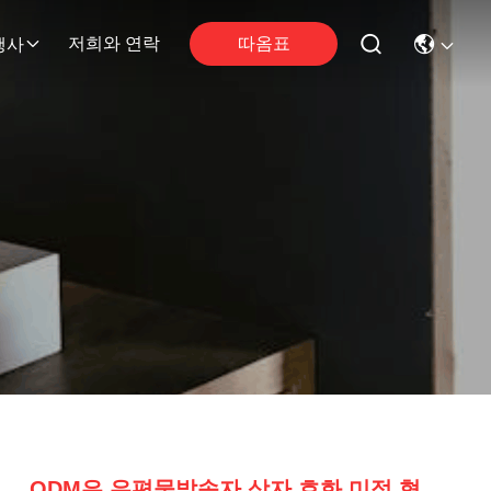
따옴표
저희와 연락
행사
ODM은 우편물발송자 상자 호화 미적 형