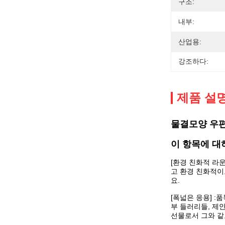
구조:
내부:
산업용:
강조하다:
제품 설
물결모양 우편
이 항목에 대
[환경 친화적 라
고 환경 친화적이
요.
[폭넓은 응용] 
부 들러리들, 제안
선물로서 그와 같