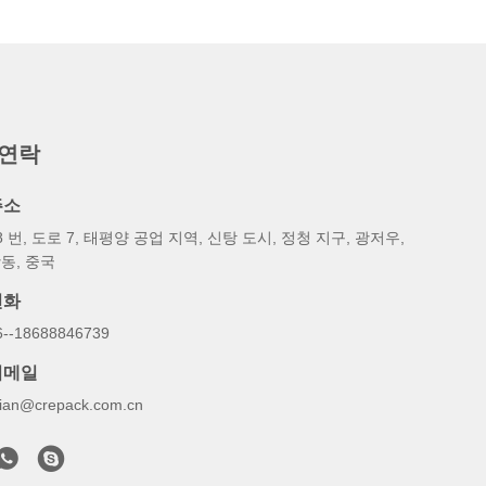
 연락
주소
8 번, 도로 7, 태평양 공업 지역, 신탕 도시, 정청 지구, 광저우,
동, 중국
전화
6--18688846739
이메일
illian@crepack.com.cn