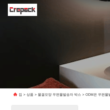
집
>
상품
>
물결모양 우편물발송자 박스
>
ODM은 우편물