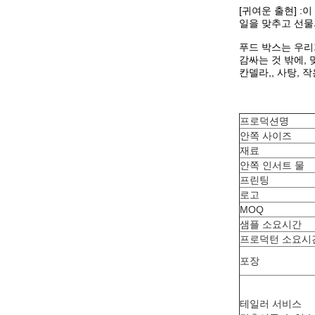
[귀여운 출현] 
일을 맞추고 선물
푸드 박스는 우리
감싸는 것 밖에,
칸델라,, 사탕, 
프로덕션명
안쪽 사이즈
재료
안쪽 인서트 물
프린팅
로고
MOQ
샘플 소요시간
프로덕턴 소요시
포장
테일러 서비스