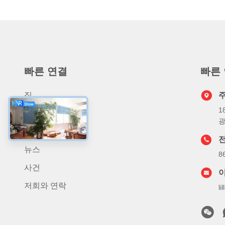
빠른 연결
빠른
집
1
상품
광
우리 에 관한 것
뉴스
8
사건
저희와 연락
l