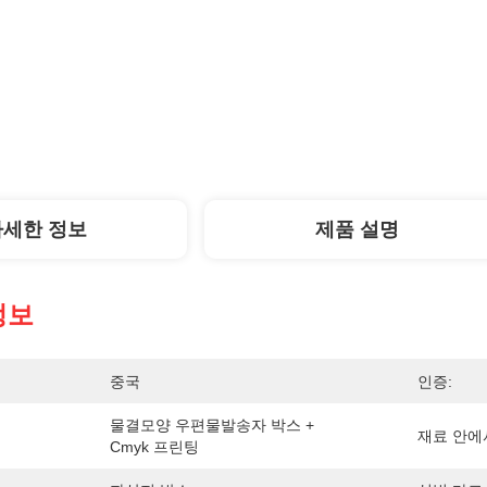
자세한 정보
제품 설명
정보
중국
인증:
물결모양 우편물발송자 박스 + 
재료 안에
Cmyk 프린팅