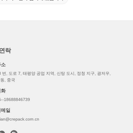
 연락
주소
8 번, 도로 7, 태평양 공업 지역, 신탕 도시, 정청 지구, 광저우,
동, 중국
전화
6--18688846739
이메일
illian@crepack.com.cn