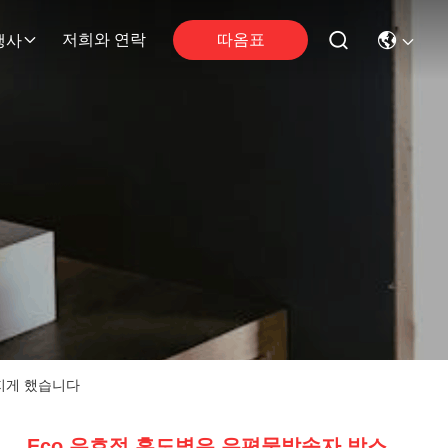
따옴표
저희와 연락
행사
지게 했습니다
Eco 우호적 훈도병은 우편물발송자 박스