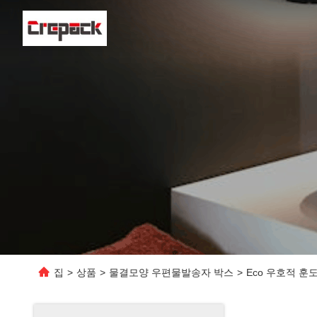
집
>
상품
>
물결모양 우편물발송자 박스
>
Eco 우호적 