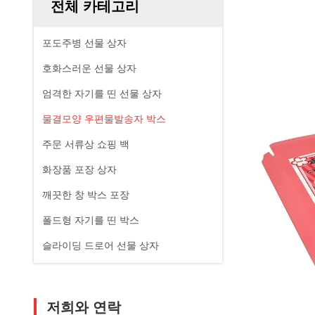
전체 카테고리
포도주병 선물 상자
호화스러운 선물 상자
엄격한 자기를 띤 선물 상자
물결모양 우편물발송자 박스
주문 서류상 쇼핑 백
화장품 포장 상자
깨끗한 창 박스 포장
폴드형 자기를 띤 박스
슬라이딩 드로어 선물 상자
저희와 연락