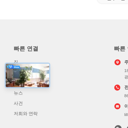
빠른 연결
빠른
집
1
상품
광
우리 에 관한 것
뉴스
8
사건
저희와 연락
l