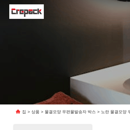
집
>
상품
>
물결모양 우편물발송자 박스
>
노란 물결모양 