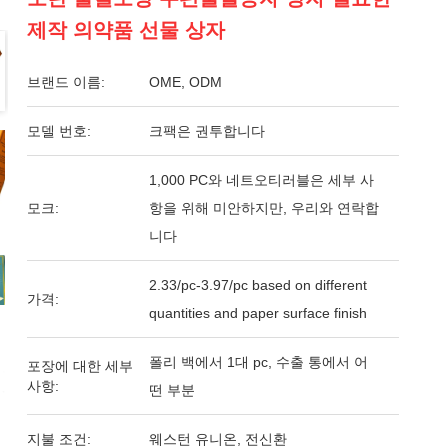
제작 의약품 선물 상자
브랜드 이름:
OME, ODM
모델 번호:
크팩은 권투합니다
1,000 PC와 네트오티러블은 세부 사
모크:
항을 위해 미안하지만, 우리와 연락합
니다
2.33/pc-3.97/pc based on different
가격:
quantities and paper surface finish
폴리 백에서 1대 pc, 수출 통에서 어
포장에 대한 세부
사항:
떤 부분
지불 조건:
웨스턴 유니온, 전신환