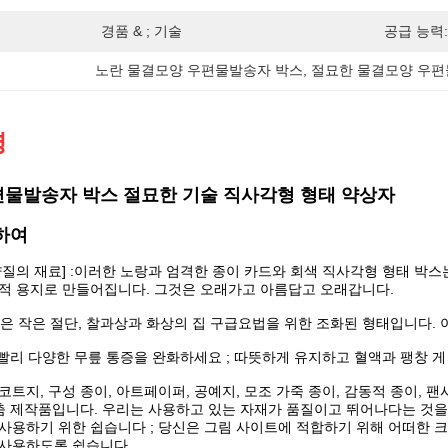
경품 & ; 기술
공급 능력:
노란 물결모양 우편물발송자 박스
, 
절묘한 물결모양 우편
명
물발송자 박스 절묘한 기술 직사각형 형태 약상자
하여
양질의 재료] :이러한 노랑과 엄격한 종이 카드와 회색 직사각형 형태 박스
적 용지로 만들어집니다. 그것은 오래가고 아름답고 오래갑니다.
 그것은 작은 절단, 찰과상과 화상의 집 구급요법을 위한 조화된 형태입니다
 :빨리 다양한 무릎 통증을 완화하세요 ; 따뜻하게 유지하고 혈액과 팽창 
코트지, 구성 종이, 아트페이퍼, 공예지, 모조 가죽 종이, 감동적 종이, 
맞춤 제작품입니다. 우리는 사용하고 있는 자재가 품질이고 뛰어나다는 것
사용하기 위한 쉽습니다 ; 당신은 그림 사이트에 적합하기 위해 어떠한 크기
사용하도록 쉽습니다.