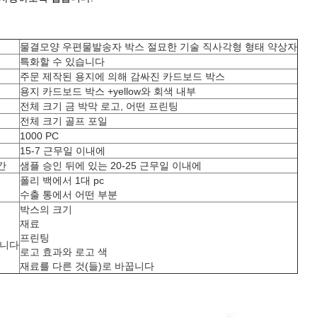
물결모양 우편물발송자 박스 절묘한 기술 직사각형 형태 약상자
특화할 수 있습니다
주문 제작된 용지에 의해 감싸진 카드보드 박스
용지 카드보드 박스 +yellow와 회색 내부
전체 크기 금 박막 로고, 어떤 프린팅
전체 크기 골프 포일
1000 PC
15-7 근무일 이내에
간
샘플 승인 뒤에 있는 20-25 근무일 이내에
폴리 백에서 1대 pc
수출 통에서 어떤 부분
박스의 크기
재료
프린팅
습니다
로고 효과와 로고 색
재료를 다른 것(들)로 바꿉니다