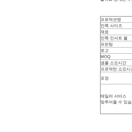
프로덕션명
안쪽 사이즈
재료
안쪽 인서트 물
프린팅
로고
MOQ
샘플 소요시간
프로덕턴 소요시
포장
테일러 서비스
맞추어줄 수 있