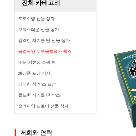
전체 카테고리
포도주병 선물 상자
호화스러운 선물 상자
엄격한 자기를 띤 선물 상자
물결모양 우편물발송자 박스
주문 서류상 쇼핑 백
화장품 포장 상자
깨끗한 창 박스 포장
폴드형 자기를 띤 박스
슬라이딩 드로어 선물 상자
저희와 연락