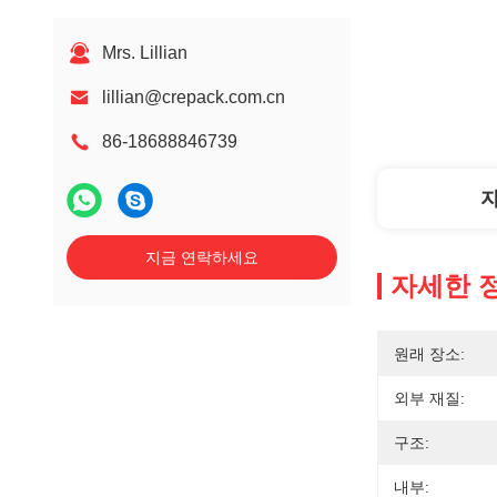
Mrs. Lillian
lillian@crepack.com.cn
86-18688846739
지금 연락하세요
자세한 
원래 장소:
외부 재질:
구조:
내부: