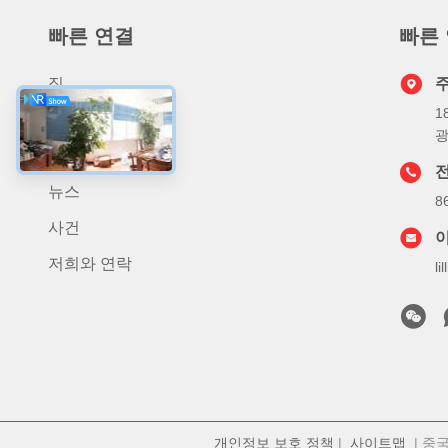
빠른 연결
빠른
집
1
상품
광
우리 에 관한 것
뉴스
8
사건
저희와 연락
l
개인정보 보호 정책
|
사이트맵
| 중국