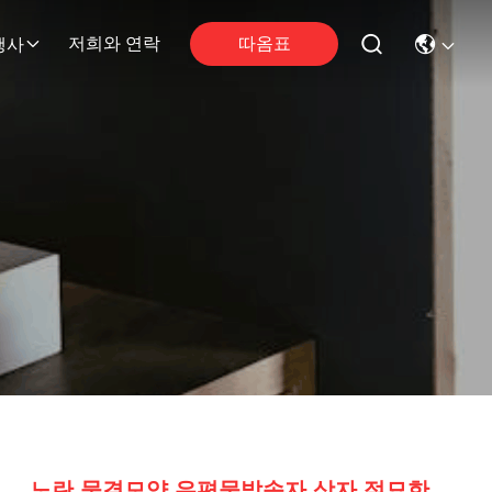
따옴표
저희와 연락
행사
노란 물결모양 우편물발송자 상자 절묘한