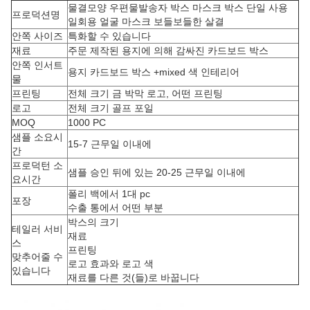
물결모양 우편물발송자 박스 마스크 박스 단일 사용
프로덕션명
일회용 얼굴 마스크 보들보들한 살결
안쪽 사이즈
특화할 수 있습니다
재료
주문 제작된 용지에 의해 감싸진 카드보드 박스
안쪽 인서트
용지 카드보드 박스 +mixed 색 인테리어
물
프린팅
전체 크기 금 박막 로고, 어떤 프린팅
로고
전체 크기 골프 포일
MOQ
1000 PC
샘플 소요시
15-7 근무일 이내에
간
프로덕턴 소
샘플 승인 뒤에 있는 20-25 근무일 이내에
요시간
폴리 백에서 1대 pc
포장
수출 통에서 어떤 부분
박스의 크기
테일러 서비
재료
스
프린팅
맞추어줄 수
로고 효과와 로고 색
있습니다
재료를 다른 것(들)로 바꿉니다