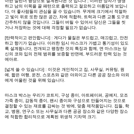
아한 실린더 형상으로 설계된다는 것 입니다 ; 이러한 상자가 생생
하고 남의 이목을 끌 패턴으로 출력되고 절묘하고 아름답게 보입니
다, 더 좋사람들의 관심을 끌 수 있습니까. 무게에 크기에서 적절하
고 빛이 위로 또한 많은 공간, 차에 적합하, 트럭과 다른 교통 도구로
간주하지 않을 것입니다. 그들이 버릴 수 있어서 당신은 그들을 씻
거나 저장하는 것에 대해 걱정할 필요가 없습니다.
[탄력적이고 편안합니다] : 게다가 물질은 부드럽고, 매끄럽고, 안전
하고 향기가 없습니다. 이러한 임시 마스크가 가볍고 통기성이 있도
록 설계됩니다, 전개되고 팽창한 것의 특징과 함께, 면 마스크는 당
신의 코와 입의 전체 범위를 보증할 반면에, 부드러운 탄력 있는 것
에아르.
[넓게 쓸 수 있습니다] : 이것은 개인적이고 집, 사무실, 커뮤팅, 원
예, 짧은 여행, 운전, 스포츠와 같은 야외이고 다른 공공 장소와 야외
에게 어울린 것을 위해 있습니다.
마스크 박스는 우리가 코트지, 구성 종이, 아트페이퍼, 공예지, 모조
가죽 종이, 감동적 종이, 팬시 종이와 구성으로 만들어지는 것으로
결정할 수 있는 재료를 감싸는 것 밖에, 맞춤 제작품입니다. 집들, 학
교, 병원, 연구소 또는 사무실과 다른 공공 장소와 같은 다양한 장소
에 적합한 합리적으로 계획된 위생적 기차역 크기.