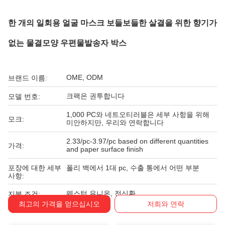
한 개의 일회용 얼굴 마스크 보들보들한 살결을 위한 향기가
없는 물결모양 우편물발송자 박스
OME, ODM
브랜드 이름:
크팩은 권투합니다
모델 번호:
1,000 PC와 네트오티러블은 세부 사항을 위해
모크:
미안하지만, 우리와 연락합니다
2.33/pc-3.97/pc based on different quantities
가격:
and paper surface finish
포장에 대한 세부
폴리 백에서 1대 pc, 수출 통에서 어떤 부분
사항:
웨스턴 유니온, 전신환
지불 조건:
최고의 가격을 얻으십시오
저희와 연락