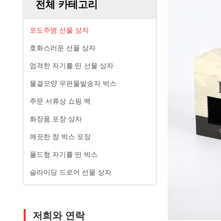
전체 카테고리
포도주병 선물 상자
호화스러운 선물 상자
엄격한 자기를 띤 선물 상자
물결모양 우편물발송자 박스
주문 서류상 쇼핑 백
화장품 포장 상자
깨끗한 창 박스 포장
폴드형 자기를 띤 박스
슬라이딩 드로어 선물 상자
저희와 연락