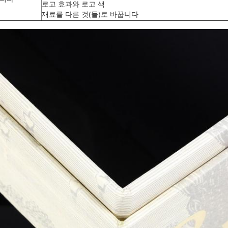
로고 효과와 로고 색
재료를 다른 것(들)로 바꿉니다