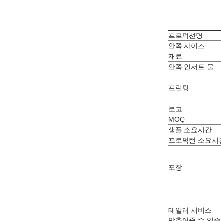
프로덕션명
안쪽 사이즈
재료
안쪽 인서트 물
프린팅
로고
MOQ
샘플 소요시간
프로덕턴 소요시
포장
테일러 서비스
맞추어줄 수 있