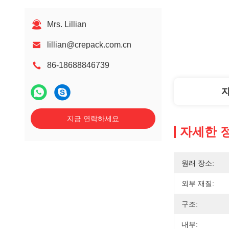
Mrs. Lillian
lillian@crepack.com.cn
86-18688846739
지금 연락하세요
자세한 
원래 장소:
외부 재질:
구조:
내부: