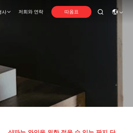
따옴표
저희와 연락
행사
샹파뉴 와인을 위한 접을 수 있는 판지 단