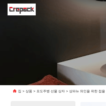
집
>
상품
>
포도주병 선물 상자
>
샹파뉴 와인을 위한 접을 