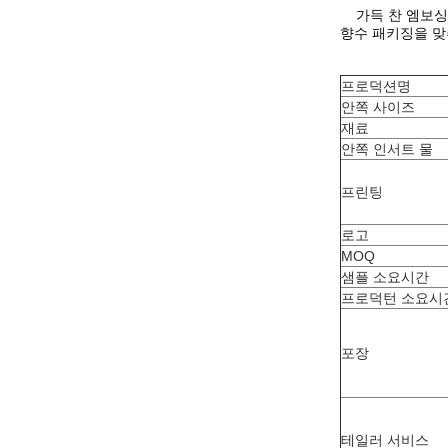
가득 찬 엠보싱
향수 패키징을 맞
프로덕션명
안쪽 사이즈
재료
안쪽 인서트 물
프린팅
로고
MOQ
샘플 소요시간
프로덕턴 소요시
포장
테일러 서비스