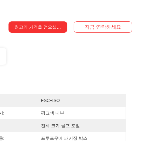
지금 연락하세요
최고의 가격을 얻으십시오
FSC+ISO
서:
핑크색 내부
전체 크기 골프 포일
용:
프루프우메 패키징 박스