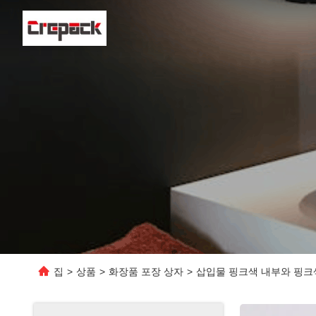
집
>
상품
>
화장품 포장 상자
>
삽입물 핑크색 내부와 핑크