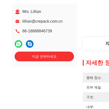
Mrs. Lillian
lillian@crepack.com.cn
86-18688846739
지금 연락하세요
자세한 
원래 장소:
외부 재질:
구조:
내부: