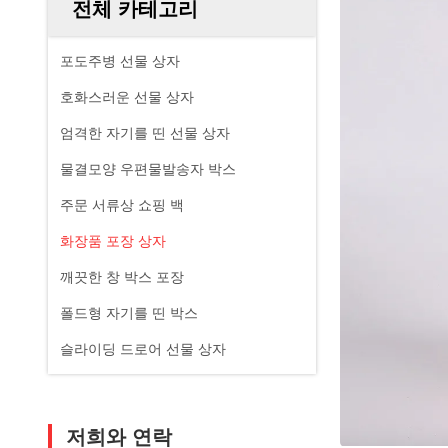
전체 카테고리
포도주병 선물 상자
호화스러운 선물 상자
엄격한 자기를 띤 선물 상자
물결모양 우편물발송자 박스
주문 서류상 쇼핑 백
화장품 포장 상자
깨끗한 창 박스 포장
폴드형 자기를 띤 박스
슬라이딩 드로어 선물 상자
저희와 연락