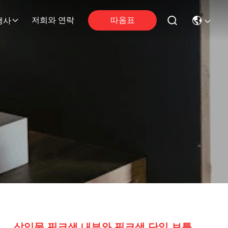
따옴표
저희와 연락
행사
삽입물 핑크색 내부와 핑크색 단일 보틀