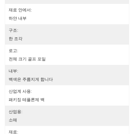
재료 안에서:
하얀 내부
구조:
한 조각
로고:
전체 크기 골프 포일
내부:
백색은 주름지게 합니다
산업계 사용:
패키징 테플론제 백
산업용:
소매
재료: