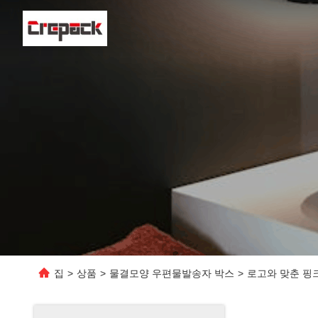
집
>
상품
>
물결모양 우편물발송자 박스
>
로고와 맞춘 핑