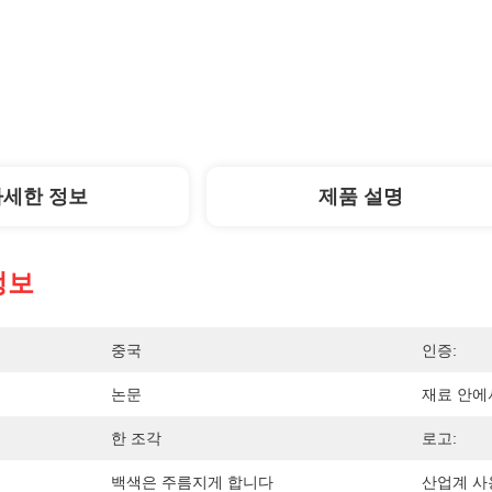
자세한 정보
제품 설명
정보
중국
인증:
논문
재료 안에
한 조각
로고:
백색은 주름지게 합니다
산업계 사