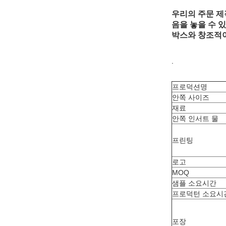
우리의 주문 제
음을 놓을 수 
박스와 창조적이
.
프로덕션명
안쪽 사이즈
재료
안쪽 인서트 물
프린팅
로고
MOQ
샘플 소요시간
프로덕턴 소요시
포장