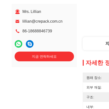
Mrs. Lillian
lillian@crepack.com.cn
86-18688846739
지금 연락하세요
자세한 
원래 장소:
외부 재질:
구조:
내부: