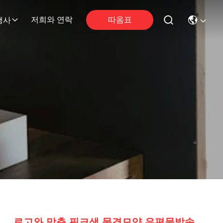
따옴표
저희와 연락
행사
로고와 맞춘 핑크색 물결모양 우편물발송