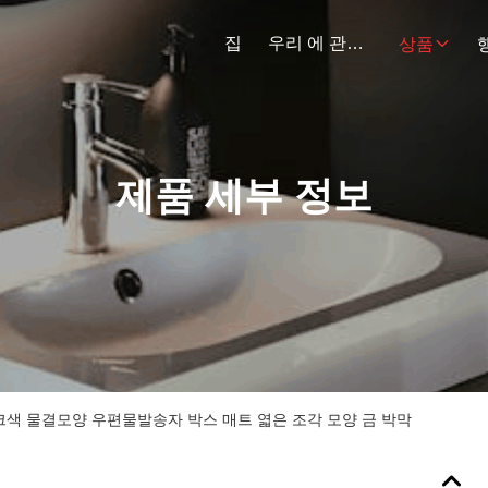
집
우리 에 관한 것
상품
제품 세부 정보
크색 물결모양 우편물발송자 박스 매트 엷은 조각 모양 금 박막