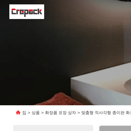
집
>
상품
>
화장품 포장 상자
>
맞춤형 직사각형 종이판 화