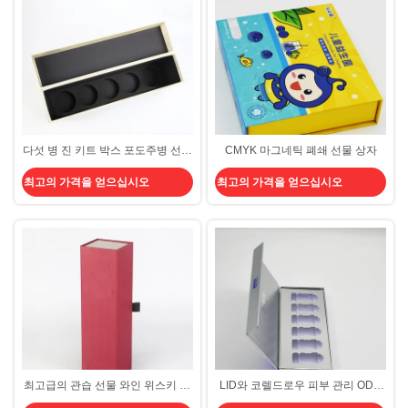
다섯 병 진 키트 박스 포도주병 선물
CMYK 마그네틱 폐쇄 선물 상자
상자 CMYK 엄격하 판지 선물 정신
최고의 가격을 얻으십시오
최고의 가격을 얻으십시오
에바 차단 삽입물 자기를 띠 Lid 상
자
최고급의 관습 선물 와인 위스키 알
LID와 코렐드로우 피부 관리 ODM
코올 패키징 박스 마그네틱 폐쇄 판
호화 화장용 패키징 박스 엄격한