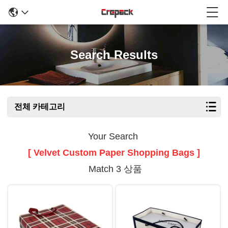
Search Results
전체 카테고리
Your Search
[ Velvet Custom Paper Shopping Bags ]
Match 3 상품